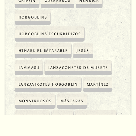
GRIFFIN
GUERREROS
HENRICK
HOBGOBLINS
HOBGOBLINS ESCURRIDIZOS
HTHARK EL IMPARABLE
JESÚS
LAMMASU
LANZACOHETES DE MUERTE
LANZAVIROTES HOBGOBLIN
MARTÍNEZ
MONSTRUOSOS
MÁSCARAS
OGLAH KHAN
ORCOS
ORCOS NEGROS
PIRINEN
PRIESTLEY