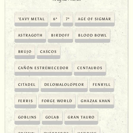
'EAVY METAL
6ª
7ª
AGE OF SIGMAR
ASTRAGOTH
BIRDOFF
BLOOD BOWL
BRUJO
CASCOS
CAÑÓN ESTREMECEDOR
CENTAUROS
CITADEL
DELOMALOLOPEOR
FENRYLL
FERRIS
FORGE WORLD
GHAZAK KHAN
GOBLINS
GOLAB
GRAN TAURO