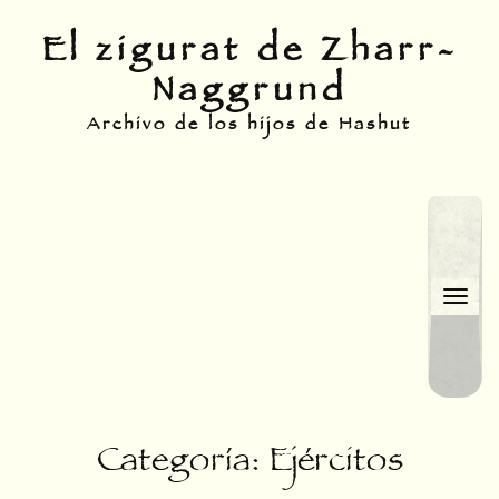
Skip
El zigurat de Zharr-
to
Naggrund
content
Archivo de los hijos de Hashut
Togg
navi
Categoría:
Ejércitos