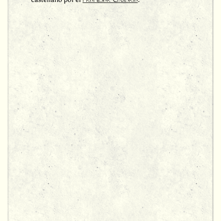
PRoFeSoR_CiNaBRio