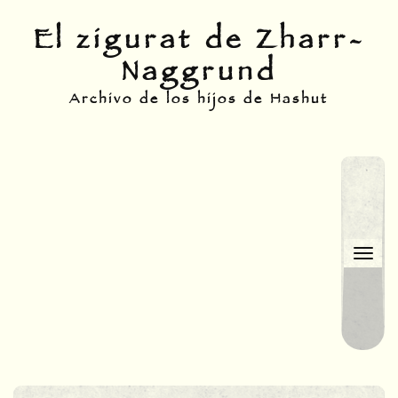
Skip
El zigurat de Zharr-
to
Naggrund
content
Archivo de los hijos de Hashut
Togg
navi