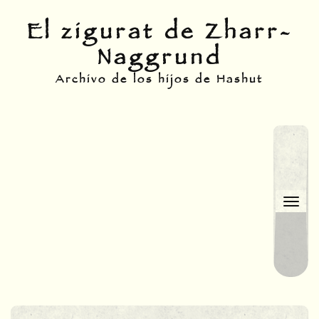
Skip
El zigurat de Zharr-
to
Naggrund
content
Archivo de los hijos de Hashut
Togg
navi