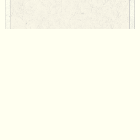
Los hijos de Hashut Con el nombre de Los hijos de
Hashut apareció, en la Troll número 24, la banda
oficial…