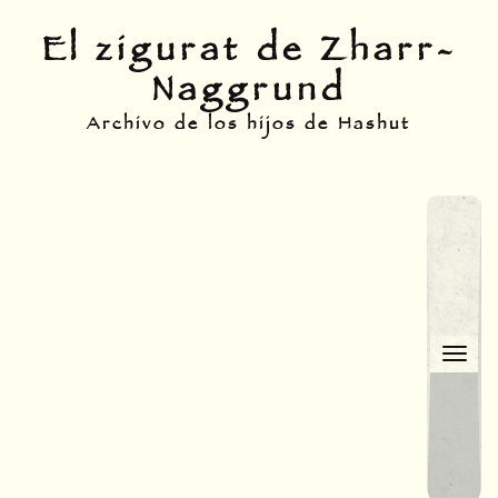
Skip
El zigurat de Zharr-
to
Naggrund
content
Archivo de los hijos de Hashut
Togg
navi