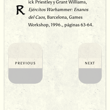
ick Priestley y Grant Williams,
R
Ejércitos Warhammer: Enanos
del Caos
, Barcelona, Games
Workshop, 1996., páginas 63-64.
Navegación
de
entradas
PREVIOUS
NEXT
PREVIOUS
NEXT
POST:
POST: