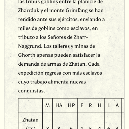
las tribus goblins entre la planicie de
Zharrduk y el monte Grimfang se han
rendido ante sus ejércitos, enviando a
miles de goblins como esclavos, en
tributo a los Señores de Zharr-
Naggrund. Los talleres y minas de
Ghorth apenas pueden satisfacer la
demanda de armas de Zhatan. Cada
expedición regresa con más esclavos
cuyo trabajo alimenta nuevas
conquistas.
M
HA
HP
F
R
H
I
A
L
Zhatan
(172
8
8
6
4
5
4
6
4
1