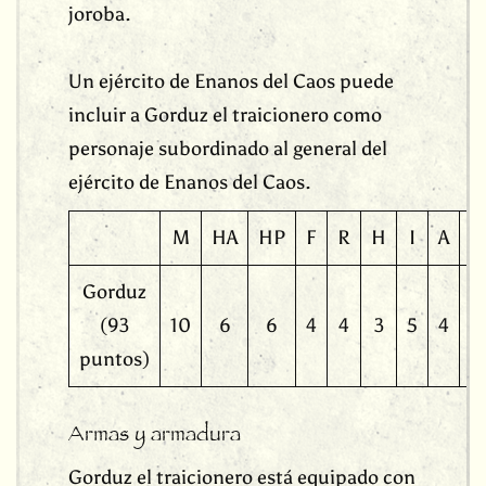
joroba.
Un ejército de Enanos del Caos puede
incluir a Gorduz el traicionero como
personaje subordinado al general del
ejército de Enanos del Caos.
M
HA
HP
F
R
H
I
A
L
Gorduz
(93
10
6
6
4
4
3
5
4
8
puntos)
Armas y armadura
Gorduz el traicionero está equipado con